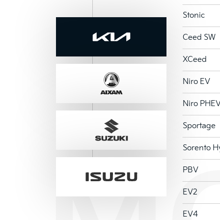
Stonic
Ceed SW
Kia
XCeed
Niro EV
Aixam
Niro PHE
Choix du modèle
Choix du modèle
Sportage
Suzuki
Sorento H
PBV
Isuzu
EV2
EV4