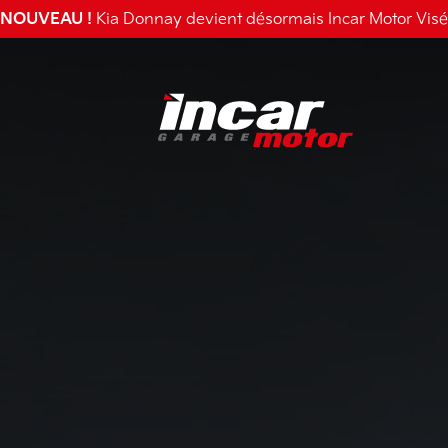
NOUVEAU !
Kia Donnay devient désormais
Incar Motor Visé
Incar motor