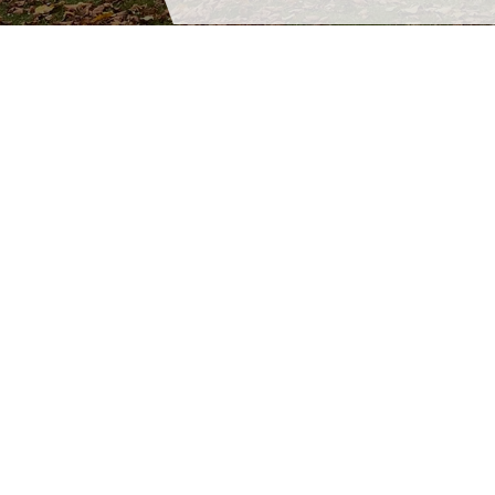
ANS
SERAING
Rue de Jemeppe, 223
Rue de Biefnot, 12
4431 Ans
4100 Seraing
04 384 34 09
04 337 03 19
ANGLEUR
ARLON
Quai des Ardennes 86,
Route de Bastogne, 39
4031 Liège
6700 Arlon