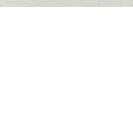
LIÈGE
Place de Coronmeuse, 41
4000 Liège
04 236 03 45
HOUFFALIZE
5
Aux-Chéras, 5
6661 Houffalize