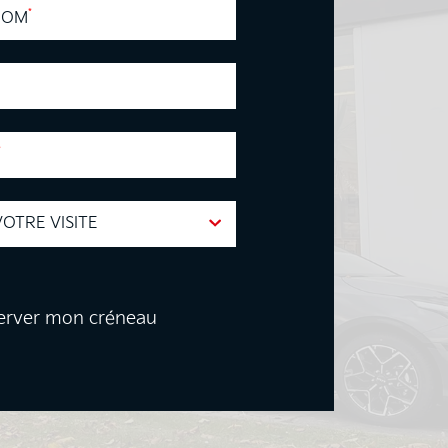
*
NOM
*
tion
erver mon créneau