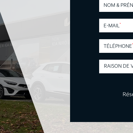
NOM & PRÉ
*
E-MAIL
TÉLÉPHONE
Type de presta
Rés