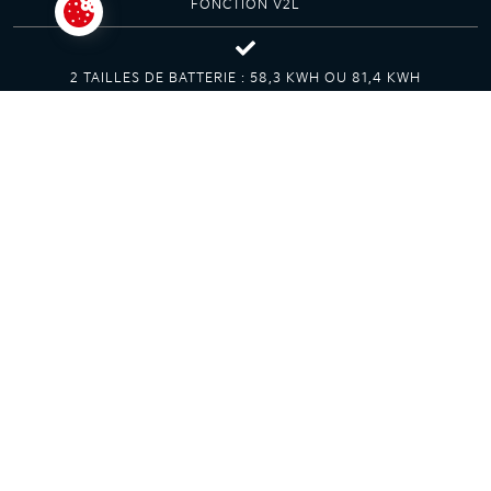
FONCTION V2L
Paramétrer les cookies
2 TAILLES DE BATTERIE : 58,3 KWH OU 81,4 KWH
AVANTAGES
Les avantages de la Kia EV4