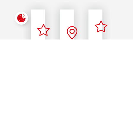
Paramétrer les cookies
SERVICE
EXPERTISE
COMPLET
PROXIMITÉ
AGRÉE
VENTE,
ARLON ET
GARAGE
ENTRETIEN,
ALENTOURS
MULTIMARQUE
RÉPARATION