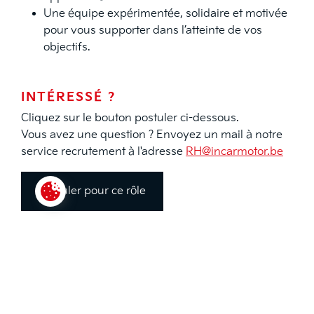
Une équipe expérimentée, solidaire et motivée
pour vous supporter dans l’atteinte de vos
objectifs.
INTÉRESSÉ ?
Cliquez sur le bouton postuler ci-dessous.
Vous avez une question ? Envoyez un mail à notre
service recrutement à l'adresse
RH@incarmotor.be
Postuler pour ce rôle
Paramétrer les cookies
Le candidat s’engage à respecter la confidentialité des
renseignements sur l’entreprise et les clients.
Vous serez diplomate et discret dans vos échanges avec
les clients actuels et potentiels pour garantir la bonne