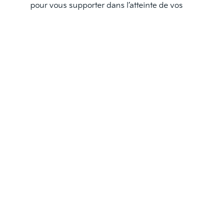
pour vous supporter dans l’atteinte de vos
objectifs.
INTÉRESSÉ ?
Cliquez sur le bouton postuler ci-dessous.
Vous avez une question ? Envoyez un mail à notre
service recrutement à l'adresse
RH@incarmotor.be
Postuler pour ce rôle
Le candidat s’engage à respecter la confidentialité des
renseignements sur l’entreprise et les clients.
Vous serez diplomate et discret dans vos échanges avec
les clients actuels et potentiels pour garantir la bonne
image de l’entreprise.